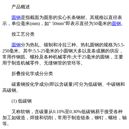
产品概述
圆钢
是指截面为圆形的实心长条钢材。其规格以直径表
示，单位毫米(mm)，如" 50mm"即表示直径为50毫米的
圆钢
。
按工艺分类
圆钢
分为热轧、锻制和冷拉三种。热轧圆钢的规格为5.5-
250毫米。其中:5.5-25毫米的小圆钢大多以直条成捆的供应，
常用作钢筋、螺栓及各种机械零件;大于25毫米的圆钢，主要
用于制造机械零件、无缝钢管的管坯等。
折叠按化学成分分类
碳素钢按化学成分(即以含碳量)可分为低碳钢、中碳钢和
高碳钢。
(1) 低碳钢
又称软钢，含碳量从0.10%至0.30%低碳钢易于接受各种
加工如锻造，焊接和切削，常用于制造链条，铆钉，螺栓，轴
等。