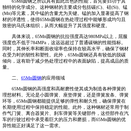
65Mn圆钢之所以具有如此出色的性能，首先要归功于其
独特的化学成分。这种钢材的主要成分包括碳(C)、硅(Si)、锰
(Mn)等元素，其中锰的含量尤为关键。锰的加入显著提高了钢
材的淬透性，使得65Mn圆钢在热处理过程中能够形成均匀且
致密的马氏体组织，从而大幅提升了其强度和硬度。
具体来说，65Mn圆钢的抗拉强度高达980MPa以上，屈服
强度也不低于784MPa，这远远超过了普通碳钢的性能指标。
同时，其伸长率和断面收缩率也保持在较高水平，确保了钢材
在受力时的韧性和塑性。此外，65Mn圆钢还具有较低的脱碳
倾向，这有助于减少热处理过程中的表面缺陷，提高成品的质
量。
二、
65Mn圆钢
的应用领域
65Mn圆钢的高强度和高耐磨性使其成为制造各种弹簧的
理想材料。无论是小圆弹簧、座垫弹簧，还是弹簧发条、弹簧
环等，65Mn圆钢都能提供足够的弹性和耐久性，确保弹簧在
长期使用过程中保持稳定的性能。此外，这种钢材还常用于制
作气门簧、离合器簧片、刹车弹簧等关键部件，这些部件在汽
车的行驶过程中承受着巨大的压力和磨损，而65Mn圆钢的优
异性能正好满足了这一需求。