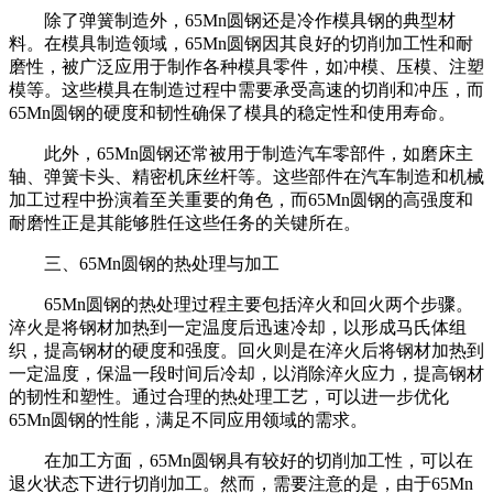
除了弹簧制造外，65Mn圆钢还是冷作模具钢的典型材
料。在模具制造领域，65Mn圆钢因其良好的切削加工性和耐
磨性，被广泛应用于制作各种模具零件，如冲模、压模、注塑
模等。这些模具在制造过程中需要承受高速的切削和冲压，而
65Mn圆钢的硬度和韧性确保了模具的稳定性和使用寿命。
此外，65Mn圆钢还常被用于制造汽车零部件，如磨床主
轴、弹簧卡头、精密机床丝杆等。这些部件在汽车制造和机械
加工过程中扮演着至关重要的角色，而65Mn圆钢的高强度和
耐磨性正是其能够胜任这些任务的关键所在。
三、65Mn圆钢的热处理与加工
65Mn圆钢的热处理过程主要包括淬火和回火两个步骤。
淬火是将钢材加热到一定温度后迅速冷却，以形成马氏体组
织，提高钢材的硬度和强度。回火则是在淬火后将钢材加热到
一定温度，保温一段时间后冷却，以消除淬火应力，提高钢材
的韧性和塑性。通过合理的热处理工艺，可以进一步优化
65Mn圆钢的性能，满足不同应用领域的需求。
在加工方面，65Mn圆钢具有较好的切削加工性，可以在
退火状态下进行切削加工。然而，需要注意的是，由于65Mn