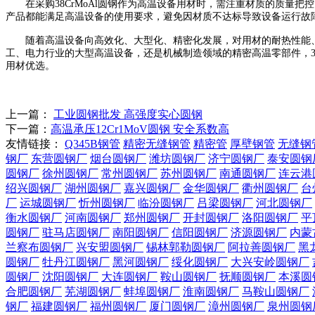
在采购38CrMoAl圆钢作为高温设备用材时，需注重材质的质量把控
产品都能满足高温设备的使用要求，避免因材质不达标导致设备运行故障
随着高温设备向高效化、大型化、精密化发展，对用材的耐热性能、综
工、电力行业的大型高温设备，还是机械制造领域的精密高温零部件，3
用材优选。
上一篇：
工业圆钢批发 高强度实心圆钢
下一篇：
高温承压12Cr1MoV圆钢 安全系数高
友情链接：
Q345B钢管
精密无缝钢管
精密管
厚壁钢管
无缝钢
钢厂
东营圆钢厂
烟台圆钢厂
潍坊圆钢厂
济宁圆钢厂
泰安圆钢
圆钢厂
徐州圆钢厂
常州圆钢厂
苏州圆钢厂
南通圆钢厂
连云港
绍兴圆钢厂
湖州圆钢厂
嘉兴圆钢厂
金华圆钢厂
衢州圆钢厂
台
厂
运城圆钢厂
忻州圆钢厂
临汾圆钢厂
吕梁圆钢厂
河北圆钢厂
衡水圆钢厂
河南圆钢厂
郑州圆钢厂
开封圆钢厂
洛阳圆钢厂
平
圆钢厂
驻马店圆钢厂
南阳圆钢厂
信阳圆钢厂
济源圆钢厂
内蒙
兰察布圆钢厂
兴安盟圆钢厂
锡林郭勒圆钢厂
阿拉善圆钢厂
黑
圆钢厂
牡丹江圆钢厂
黑河圆钢厂
绥化圆钢厂
大兴安岭圆钢厂
圆钢厂
沈阳圆钢厂
大连圆钢厂
鞍山圆钢厂
抚顺圆钢厂
本溪圆
合肥圆钢厂
芜湖圆钢厂
蚌埠圆钢厂
淮南圆钢厂
马鞍山圆钢厂
钢厂
福建圆钢厂
福州圆钢厂
厦门圆钢厂
漳州圆钢厂
泉州圆钢