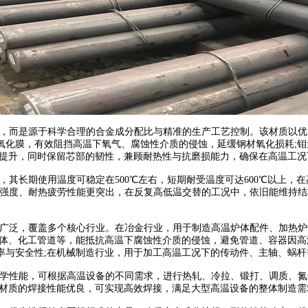
而是源于科学合理的合金成分配比与精准的生产工艺控制。该材质以优质碳素结
氧化膜，有效阻挡高温下氧气、腐蚀性介质的侵蚀，延缓钢材氧化损耗;
幅提升，同时保留芯部的韧性，兼顾耐热性与抗磨损能力，确保在高温工况
，其长期使用温度可稳定在500℃左右，短期耐受温度可达600℃以上
的高温强度、耐热疲劳性能更突出，在反复高低温交替的工况中，依旧能维
十分广泛，覆盖多个核心行业。在冶金行业，用于制造高温炉体配件、加热
载体、化工管道等，能抵抗高温下腐蚀性介质的侵蚀，避免管道、容器因高
率与安全性;在机械制造行业，用于加工高温工况下的传动件、主轴、蜗
合力学性能，可根据高温设备的不同需求，进行热轧、冷拉、锻打、调质、
该材质的焊接性能优良，可实现高效焊接，满足大型高温设备的整体制造