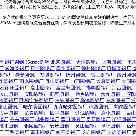
，优先选择符合国标标准的产品，确保合金成分达标、耐热性能稳定。优质
。同时，可根据具体高温工况，选择合适的加工工艺与规格，实现材质性能与
合性能提出了更高要求，38CrMoAl圆钢凭借其良好的耐热性、优异
8CrMoAl圆钢都能凭借自身优势，保障设备长期稳定运行，降低生产
管
锻打圆钢
35crmo圆钢
北京圆钢厂
天津圆钢厂
上海圆钢厂
重
厂
威海圆钢厂
日照圆钢厂
滨州圆钢厂
德州圆钢厂
聊城圆钢厂
圆钢厂
淮安圆钢厂
盐城圆钢厂
扬州圆钢厂
镇江圆钢厂
泰州圆钢
州圆钢厂
丽水圆钢厂
舟山圆钢厂
山西圆钢厂
太原圆钢厂
大同圆
石家庄圆钢厂
唐山圆钢厂
秦皇岛圆钢厂
邯郸圆钢厂
邢台圆钢厂
顶山圆钢厂
安阳圆钢厂
鹤壁圆钢厂
新乡圆钢厂
焦作圆钢厂
濮阳
古圆钢厂
呼和浩特圆钢厂
包头圆钢厂
乌海圆钢厂
赤峰圆钢厂
通
龙江圆钢厂
哈尔滨圆钢厂
齐齐哈尔圆钢厂
鸡西圆钢厂
鹤岗圆钢
吉林圆钢厂
长春圆钢厂
四平圆钢厂
辽源圆钢厂
通化圆钢厂
白山
钢厂
丹东圆钢厂
锦州圆钢厂
营口圆钢厂
阜新圆钢厂
辽阳圆钢厂
淮北圆钢厂
铜陵圆钢厂
安庆圆钢厂
黄山圆钢厂
阜阳圆钢厂
宿州
厂
三明圆钢厂
莆田圆钢厂
南平圆钢厂
龙岩圆钢厂
宁德圆钢厂