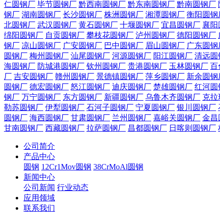
仁圆钢厂
毕节圆钢厂
黔西南圆钢厂
黔东南圆钢厂
黔南圆钢厂
钢厂
湖南圆钢厂
长沙圆钢厂
株洲圆钢厂
湘潭圆钢厂
衡阳圆钢
北圆钢厂
武汉圆钢厂
黄石圆钢厂
十堰圆钢厂
宜昌圆钢厂
襄阳
绵阳圆钢厂
自贡圆钢厂
攀枝花圆钢厂
泸州圆钢厂
德阳圆钢厂
钢厂
凉山圆钢厂
广安圆钢厂
巴中圆钢厂
眉山圆钢厂
广东圆钢
圆钢厂
梅州圆钢厂
汕尾圆钢厂
河源圆钢厂
阳江圆钢厂
清远圆
海圆钢厂
防城港圆钢厂
钦州圆钢厂
贵港圆钢厂
玉林圆钢厂
百
厂
吉安圆钢厂
赣州圆钢厂
景德镇圆钢厂
萍乡圆钢厂
新余圆钢
圆钢厂
德宏圆钢厂
怒江圆钢厂
迪庆圆钢厂
楚雄圆钢厂
红河圆
钢厂
万宁圆钢厂
东方圆钢厂
新疆圆钢厂
乌鲁木齐圆钢厂
克拉
勒苏圆钢厂
伊犁圆钢厂
石河子圆钢厂
宁夏圆钢厂
银川圆钢厂
圆钢厂
海西圆钢厂
甘肃圆钢厂
兰州圆钢厂
嘉峪关圆钢厂
金昌
甘南圆钢厂
西藏圆钢厂
拉萨圆钢厂
昌都圆钢厂
日喀则圆钢厂
公司简介
产品中心
圆钢
12Cr1Mov圆钢
38CrMoAl圆钢
新闻中心
公司新闻
行业动态
应用领域
联系我们