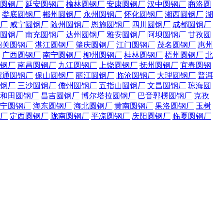
圆钢厂
延安圆钢厂
榆林圆钢厂
安康圆钢厂
汉中圆钢厂
商洛圆
娄底圆钢厂
郴州圆钢厂
永州圆钢厂
怀化圆钢厂
湘西圆钢厂
湖
厂
咸宁圆钢厂
随州圆钢厂
恩施圆钢厂
四川圆钢厂
成都圆钢厂
圆钢厂
南充圆钢厂
达州圆钢厂
雅安圆钢厂
阿坝圆钢厂
甘孜圆
韶关圆钢厂
湛江圆钢厂
肇庆圆钢厂
江门圆钢厂
茂名圆钢厂
惠州
广西圆钢厂
南宁圆钢厂
柳州圆钢厂
桂林圆钢厂
梧州圆钢厂
北
钢厂
南昌圆钢厂
九江圆钢厂
上饶圆钢厂
抚州圆钢厂
宜春圆钢
昭通圆钢厂
保山圆钢厂
丽江圆钢厂
临沧圆钢厂
大理圆钢厂
普洱
钢厂
三沙圆钢厂
儋州圆钢厂
五指山圆钢厂
文昌圆钢厂
琼海圆
和田圆钢厂
昌吉圆钢厂
博尔塔拉圆钢厂
巴音郭楞圆钢厂
克孜
宁圆钢厂
海东圆钢厂
海北圆钢厂
黄南圆钢厂
果洛圆钢厂
玉树
厂
定西圆钢厂
陇南圆钢厂
平凉圆钢厂
庆阳圆钢厂
临夏圆钢厂