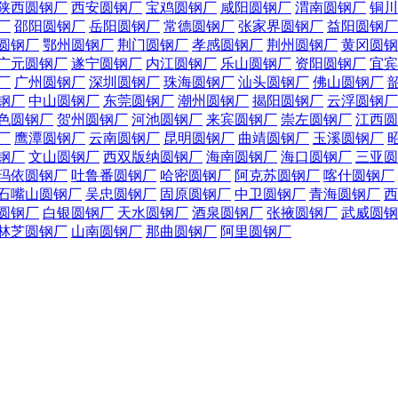
陕西圆钢厂
西安圆钢厂
宝鸡圆钢厂
咸阳圆钢厂
渭南圆钢厂
铜川
厂
邵阳圆钢厂
岳阳圆钢厂
常德圆钢厂
张家界圆钢厂
益阳圆钢厂
圆钢厂
鄂州圆钢厂
荆门圆钢厂
孝感圆钢厂
荆州圆钢厂
黄冈圆钢
广元圆钢厂
遂宁圆钢厂
内江圆钢厂
乐山圆钢厂
资阳圆钢厂
宜宾
厂
广州圆钢厂
深圳圆钢厂
珠海圆钢厂
汕头圆钢厂
佛山圆钢厂
钢厂
中山圆钢厂
东莞圆钢厂
潮州圆钢厂
揭阳圆钢厂
云浮圆钢厂
色圆钢厂
贺州圆钢厂
河池圆钢厂
来宾圆钢厂
崇左圆钢厂
江西圆
厂
鹰潭圆钢厂
云南圆钢厂
昆明圆钢厂
曲靖圆钢厂
玉溪圆钢厂
钢厂
文山圆钢厂
西双版纳圆钢厂
海南圆钢厂
海口圆钢厂
三亚圆
玛依圆钢厂
吐鲁番圆钢厂
哈密圆钢厂
阿克苏圆钢厂
喀什圆钢厂
石嘴山圆钢厂
吴忠圆钢厂
固原圆钢厂
中卫圆钢厂
青海圆钢厂
西
圆钢厂
白银圆钢厂
天水圆钢厂
酒泉圆钢厂
张掖圆钢厂
武威圆钢
林芝圆钢厂
山南圆钢厂
那曲圆钢厂
阿里圆钢厂