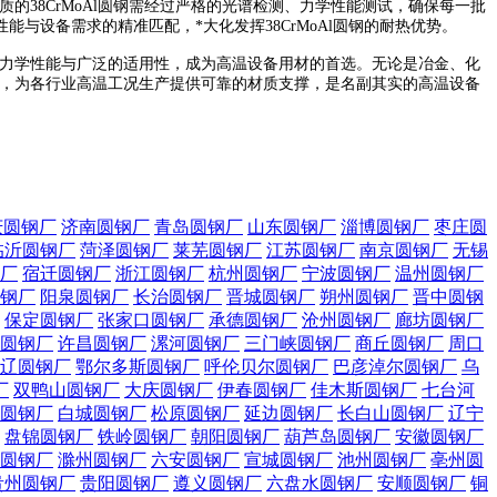
的38CrMoAl圆钢需经过严格的光谱检测、力学性能测试，确保每一批
设备需求的精准匹配，*大化发挥38CrMoAl圆钢的耐热优势。
的力学性能与广泛的适用性，成为高温设备用材的首选。无论是冶金、化
成本，为各行业高温工况生产提供可靠的材质支撑，是名副其实的高温设备
庆圆钢厂
济南圆钢厂
青岛圆钢厂
山东圆钢厂
淄博圆钢厂
枣庄圆
临沂圆钢厂
菏泽圆钢厂
莱芜圆钢厂
江苏圆钢厂
南京圆钢厂
无锡
厂
宿迁圆钢厂
浙江圆钢厂
杭州圆钢厂
宁波圆钢厂
温州圆钢厂
钢厂
阳泉圆钢厂
长治圆钢厂
晋城圆钢厂
朔州圆钢厂
晋中圆钢
保定圆钢厂
张家口圆钢厂
承德圆钢厂
沧州圆钢厂
廊坊圆钢厂
圆钢厂
许昌圆钢厂
漯河圆钢厂
三门峡圆钢厂
商丘圆钢厂
周口
辽圆钢厂
鄂尔多斯圆钢厂
呼伦贝尔圆钢厂
巴彦淖尔圆钢厂
乌
厂
双鸭山圆钢厂
大庆圆钢厂
伊春圆钢厂
佳木斯圆钢厂
七台河
圆钢厂
白城圆钢厂
松原圆钢厂
延边圆钢厂
长白山圆钢厂
辽宁
盘锦圆钢厂
铁岭圆钢厂
朝阳圆钢厂
葫芦岛圆钢厂
安徽圆钢厂
圆钢厂
滁州圆钢厂
六安圆钢厂
宣城圆钢厂
池州圆钢厂
亳州圆
贵州圆钢厂
贵阳圆钢厂
遵义圆钢厂
六盘水圆钢厂
安顺圆钢厂
铜