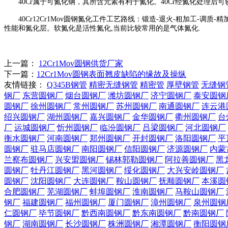
40Cr属于可氮化钢，其所含元素有利于氮化。40Cr经氮化处理后可较高的
40Cr12Cr1Mov圆钢氮化工件工艺路线：锻造-退火-粗加工-调
性能和氮化层。软氮化是活性氮化,当前比较常用的是气体氮化.
上一篇：
12Cr1Mov圆钢供货厂家
下一篇：
12Cr1Mov圆钢表面翘皮缺陷的缘故及操纵
友情链接：
Q345B钢管
精密无缝钢管
精密管
厚壁钢管
无缝钢
钢厂
东营圆钢厂
烟台圆钢厂
潍坊圆钢厂
济宁圆钢厂
泰安圆钢
圆钢厂
徐州圆钢厂
常州圆钢厂
苏州圆钢厂
南通圆钢厂
连云港
绍兴圆钢厂
湖州圆钢厂
嘉兴圆钢厂
金华圆钢厂
衢州圆钢厂
台
厂
运城圆钢厂
忻州圆钢厂
临汾圆钢厂
吕梁圆钢厂
河北圆钢厂
衡水圆钢厂
河南圆钢厂
郑州圆钢厂
开封圆钢厂
洛阳圆钢厂
平
圆钢厂
驻马店圆钢厂
南阳圆钢厂
信阳圆钢厂
济源圆钢厂
内蒙
兰察布圆钢厂
兴安盟圆钢厂
锡林郭勒圆钢厂
阿拉善圆钢厂
黑
圆钢厂
牡丹江圆钢厂
黑河圆钢厂
绥化圆钢厂
大兴安岭圆钢厂
圆钢厂
沈阳圆钢厂
大连圆钢厂
鞍山圆钢厂
抚顺圆钢厂
本溪圆
合肥圆钢厂
芜湖圆钢厂
蚌埠圆钢厂
淮南圆钢厂
马鞍山圆钢厂
钢厂
福建圆钢厂
福州圆钢厂
厦门圆钢厂
漳州圆钢厂
泉州圆钢
仁圆钢厂
毕节圆钢厂
黔西南圆钢厂
黔东南圆钢厂
黔南圆钢厂
钢厂
湖南圆钢厂
长沙圆钢厂
株洲圆钢厂
湘潭圆钢厂
衡阳圆钢