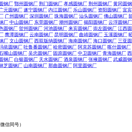
圆钢厂
鄂州圆钢厂
荆门圆钢厂
孝感圆钢厂
荆州圆钢厂
黄冈圆钢
广元圆钢厂
遂宁圆钢厂
内江圆钢厂
乐山圆钢厂
资阳圆钢厂
宜宾
厂
广州圆钢厂
深圳圆钢厂
珠海圆钢厂
汕头圆钢厂
佛山圆钢厂
钢厂
中山圆钢厂
东莞圆钢厂
潮州圆钢厂
揭阳圆钢厂
云浮圆钢厂
色圆钢厂
贺州圆钢厂
河池圆钢厂
来宾圆钢厂
崇左圆钢厂
江西圆
厂
鹰潭圆钢厂
云南圆钢厂
昆明圆钢厂
曲靖圆钢厂
玉溪圆钢厂
钢厂
文山圆钢厂
西双版纳圆钢厂
海南圆钢厂
海口圆钢厂
三亚圆
玛依圆钢厂
吐鲁番圆钢厂
哈密圆钢厂
阿克苏圆钢厂
喀什圆钢厂
石嘴山圆钢厂
吴忠圆钢厂
固原圆钢厂
中卫圆钢厂
青海圆钢厂
西
圆钢厂
白银圆钢厂
天水圆钢厂
酒泉圆钢厂
张掖圆钢厂
武威圆钢
林芝圆钢厂
山南圆钢厂
那曲圆钢厂
阿里圆钢厂
33（微信同号）