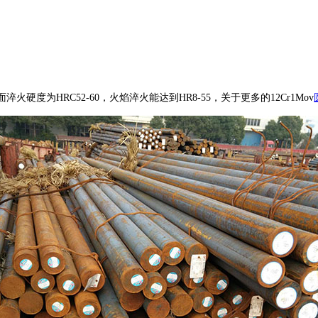
表面淬火硬度为HRC52-60，火焰淬火能达到HR8-55，关于更多的
12Cr1Mov