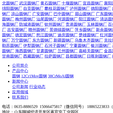
北圆钢厂
武汉圆钢厂
黄石圆钢厂
十堰圆钢厂
宜昌圆钢厂
襄阳
绵阳圆钢厂
自贡圆钢厂
攀枝花圆钢厂
泸州圆钢厂
德阳圆钢厂
钢厂
凉山圆钢厂
广安圆钢厂
巴中圆钢厂
眉山圆钢厂
广东圆钢
圆钢厂
梅州圆钢厂
汕尾圆钢厂
河源圆钢厂
阳江圆钢厂
清远圆
海圆钢厂
防城港圆钢厂
钦州圆钢厂
贵港圆钢厂
玉林圆钢厂
百
厂
吉安圆钢厂
赣州圆钢厂
景德镇圆钢厂
萍乡圆钢厂
新余圆钢
圆钢厂
德宏圆钢厂
怒江圆钢厂
迪庆圆钢厂
楚雄圆钢厂
红河圆
钢厂
万宁圆钢厂
东方圆钢厂
新疆圆钢厂
乌鲁木齐圆钢厂
克拉
勒苏圆钢厂
伊犁圆钢厂
石河子圆钢厂
宁夏圆钢厂
银川圆钢厂
圆钢厂
海西圆钢厂
甘肃圆钢厂
兰州圆钢厂
嘉峪关圆钢厂
金昌
甘南圆钢厂
西藏圆钢厂
拉萨圆钢厂
昌都圆钢厂
日喀则圆钢厂
公司简介
产品中心
圆钢
12Cr1Mov圆钢
38CrMoAl圆钢
新闻中心
公司新闻
行业动态
应用领域
联系我们
电话：0635-8886529 15066475817（微信同号） 188652238
地址：山东聊城经济开发区蒋官屯工业园区