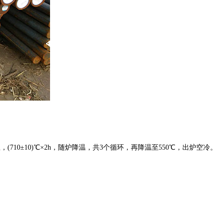
随炉升温，(710±10)℃×2h，随炉降温，共3个循环，再降温至550℃，出炉空冷。