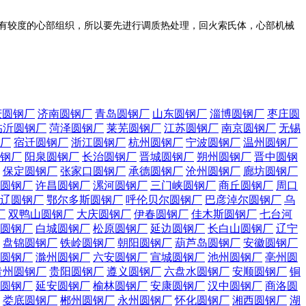
此要求有较度的心部组织，所以要先进行调质热处理，回火索氏体，心部机械
庆圆钢厂
济南圆钢厂
青岛圆钢厂
山东圆钢厂
淄博圆钢厂
枣庄圆
临沂圆钢厂
菏泽圆钢厂
莱芜圆钢厂
江苏圆钢厂
南京圆钢厂
无锡
厂
宿迁圆钢厂
浙江圆钢厂
杭州圆钢厂
宁波圆钢厂
温州圆钢厂
钢厂
阳泉圆钢厂
长治圆钢厂
晋城圆钢厂
朔州圆钢厂
晋中圆钢
保定圆钢厂
张家口圆钢厂
承德圆钢厂
沧州圆钢厂
廊坊圆钢厂
圆钢厂
许昌圆钢厂
漯河圆钢厂
三门峡圆钢厂
商丘圆钢厂
周口
辽圆钢厂
鄂尔多斯圆钢厂
呼伦贝尔圆钢厂
巴彦淖尔圆钢厂
乌
厂
双鸭山圆钢厂
大庆圆钢厂
伊春圆钢厂
佳木斯圆钢厂
七台河
圆钢厂
白城圆钢厂
松原圆钢厂
延边圆钢厂
长白山圆钢厂
辽宁
盘锦圆钢厂
铁岭圆钢厂
朝阳圆钢厂
葫芦岛圆钢厂
安徽圆钢厂
圆钢厂
滁州圆钢厂
六安圆钢厂
宣城圆钢厂
池州圆钢厂
亳州圆
贵州圆钢厂
贵阳圆钢厂
遵义圆钢厂
六盘水圆钢厂
安顺圆钢厂
铜
圆钢厂
延安圆钢厂
榆林圆钢厂
安康圆钢厂
汉中圆钢厂
商洛圆
娄底圆钢厂
郴州圆钢厂
永州圆钢厂
怀化圆钢厂
湘西圆钢厂
湖