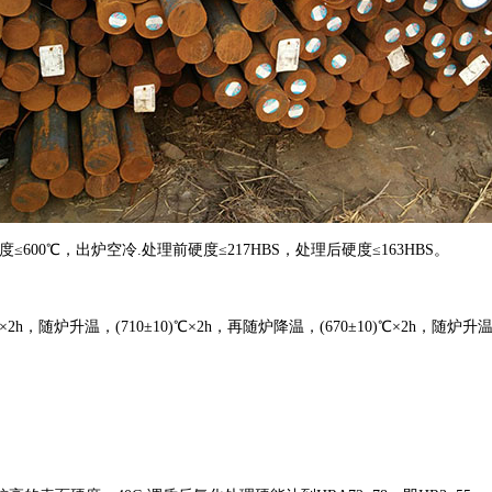
度≤600℃，出炉空冷.处理前硬度≤217HBS，处理后硬度≤163HBS。
0)℃×2h，随炉升温，(710±10)℃×2h，再随炉降温，(670±10)℃×2h，