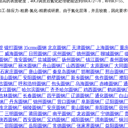
表面硬度，40Cr调质后氮化处理硬能达到HRA72~78，即HR3~55。
质-精加工-除应力-粗磨-氮化-精磨或研磨。由于氮化层薄，并且较脆，因
管
锻打圆钢
35crmo圆钢
北京圆钢厂
天津圆钢厂
上海圆钢厂
重
厂
威海圆钢厂
日照圆钢厂
滨州圆钢厂
德州圆钢厂
聊城圆钢厂
圆钢厂
淮安圆钢厂
盐城圆钢厂
扬州圆钢厂
镇江圆钢厂
泰州圆钢
州圆钢厂
丽水圆钢厂
舟山圆钢厂
山西圆钢厂
太原圆钢厂
大同圆
石家庄圆钢厂
唐山圆钢厂
秦皇岛圆钢厂
邯郸圆钢厂
邢台圆钢厂
顶山圆钢厂
安阳圆钢厂
鹤壁圆钢厂
新乡圆钢厂
焦作圆钢厂
濮阳
古圆钢厂
呼和浩特圆钢厂
包头圆钢厂
乌海圆钢厂
赤峰圆钢厂
通
龙江圆钢厂
哈尔滨圆钢厂
齐齐哈尔圆钢厂
鸡西圆钢厂
鹤岗圆钢
吉林圆钢厂
长春圆钢厂
四平圆钢厂
辽源圆钢厂
通化圆钢厂
白山
钢厂
丹东圆钢厂
锦州圆钢厂
营口圆钢厂
阜新圆钢厂
辽阳圆钢厂
淮北圆钢厂
铜陵圆钢厂
安庆圆钢厂
黄山圆钢厂
阜阳圆钢厂
宿州
厂
三明圆钢厂
莆田圆钢厂
南平圆钢厂
龙岩圆钢厂
宁德圆钢厂
陕西圆钢厂
西安圆钢厂
宝鸡圆钢厂
咸阳圆钢厂
渭南圆钢厂
铜川
厂
邵阳圆钢厂
岳阳圆钢厂
常德圆钢厂
张家界圆钢厂
益阳圆钢厂